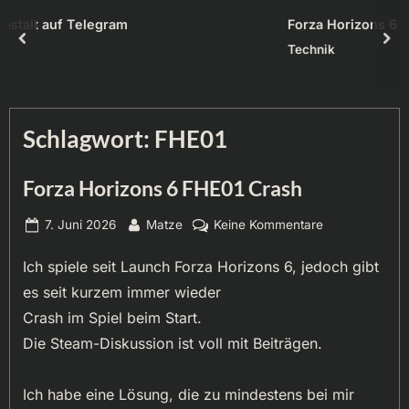
Forza Horizons 6 FHE01 Crash
prev
nex
Technik
Schlagwort:
FHE01
Forza Horizons 6 FHE01 Crash
Posted
By
zu
7. Juni 2026
Matze
Keine Kommentare
on
Forza
Ich spiele seit Launch Forza Horizons 6, jedoch gibt
Horizons
6
es seit kurzem immer wieder
FHE01
Crash im Spiel beim Start.
Crash
Die Steam-Diskussion ist voll mit Beiträgen.
Ich habe eine Lösung, die zu mindestens bei mir