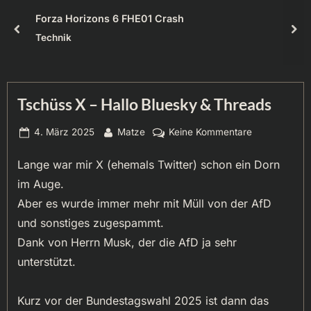
Forza Horizons 6 FHE01 Crash
prev
nex
Technik
Tschüss X – Hallo Bluesky & Threads
Posted
By
zu
4. März 2025
Matze
Keine Kommentare
on
Tschüss
Lange war mir X (ehemals Twitter) schon ein Dorn
X
–
im Auge.
Hallo
Aber es wurde immer mehr mit Müll von der AfD
Bluesky
und sonstiges zugespammt.
&
Dank von Herrn Musk, der die AfD ja sehr
Threads
unterstützt.
Kurz vor der Bundestagswahl 2025 ist dann das