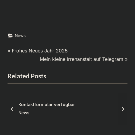
News
Beitragsnavigation
P
Frohes Neues Jahr 2025
r
N
Mein kleine Irrenanstalt auf Telegram
e
e
Related Posts
v
x
i
t
o
P
u
o
Kontaktformular verfügbar
s
s
prev
next
News
P
t
o
:
s