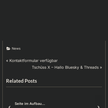
News
Beitragsnavigation
P
Kontaktformular verfügbar
r
N
Tschüss X – Hallo Bluesky & Threads
e
e
Related Posts
v
x
i
t
o
P
u
o
Seite im Aufbau…
s
s