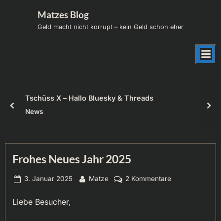
Skip
Matzes Blog
to
Geld macht nicht korrupt – kein Geld schon eher
content
Tschüss X – Hallo Bluesky & Threads
prev
nex
News
Frohes Neues Jahr 2025
Posted
By
zu
3. Januar 2025
Matze
2 Kommentare
on
Frohes
Liebe Besucher,
Neues
Jahr