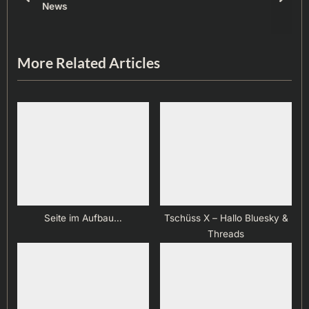
prev
next
News
P
t
o
:
s
More Related Articles
t
:
Seite im Aufbau…
Tschüss X – Hallo Bluesky &
Threads