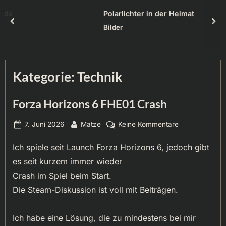
Polarlichter in der Heimat
prev
nex
Bilder
Kategorie:
Technik
Forza Horizons 6 FHE01 Crash
Posted
By
zu
7. Juni 2026
Matze
Keine Kommentare
on
Forza
Ich spiele seit Launch Forza Horizons 6, jedoch gibt
Horizons
6
es seit kurzem immer wieder
FHE01
Crash im Spiel beim Start.
Crash
Die Steam-Diskussion ist voll mit Beiträgen.
Ich habe eine Lösung, die zu mindestens bei mir