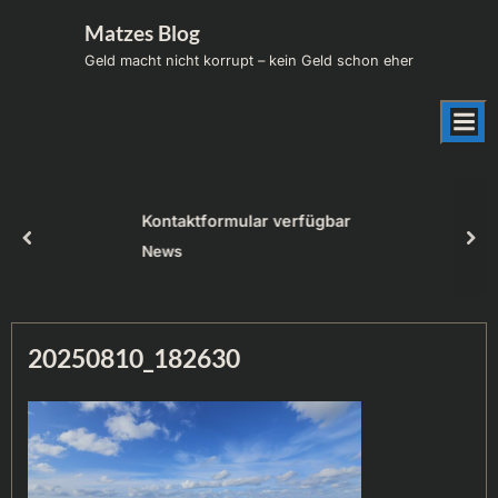
Skip
Matzes Blog
to
Geld macht nicht korrupt – kein Geld schon eher
content
Kontaktformular verfügbar
prev
nex
News
20250810_182630